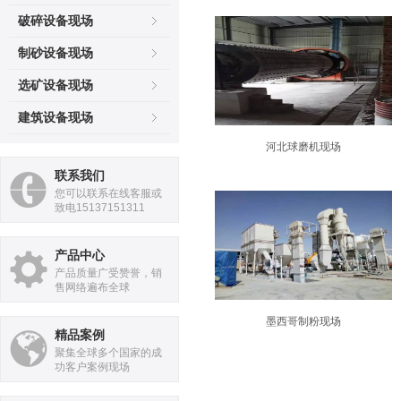
破碎设备现场
制砂设备现场
选矿设备现场
建筑设备现场
河北球磨机现场
联系我们
您可以联系在线客服或
致电15137151311
产品中心
产品质量广受赞誉，销
售网络遍布全球
墨西哥制粉现场
精品案例
聚集全球多个国家的成
功客户案例现场