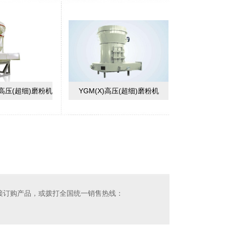
版高压(超细)磨粉机
YGM(X)高压(超细)磨粉机
m）直接订购产品，或拨打全国统一销售热线：