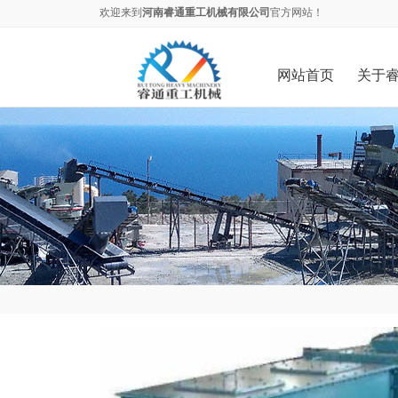
欢迎来到
河南睿通重工机械有限公司
官方网站！
网站首页
关于