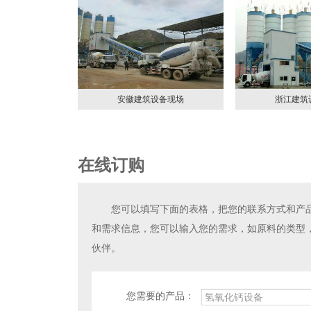
砂现场
安徽建筑设备现场
浙江建筑
在线订购
您可以填写下面的表格，把您的联系方式和产
和需求信息，您可以输入您的需求，如原料的类型，
伙伴。
您需要的产品：