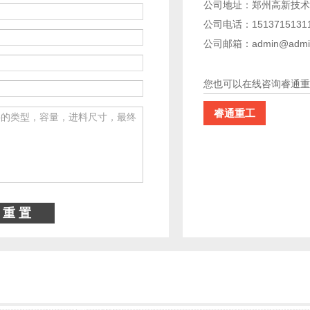
公司地址：郑州高新技术
公司电话：1513715131
公司邮箱：admin@admi
您也可以在线咨询睿通重
睿通重工