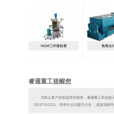
HGM三环微粉磨
氢氧化
睿通重工提醒您
为防止客户的权益受到侵害，睿通重工特别提示广大
15137151311；您有什么问题可点击 ，或发送