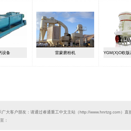
钙设备
雷蒙磨粉机
YGM(X)O欧
客户朋友：请通过睿通重工中文主站（http://www.hnrtzg.co
邮件至：