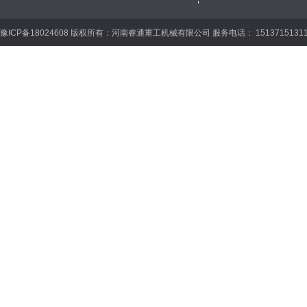
豫ICP备18024608 版权所有：河南睿通重工机械有限公司 服务电话： 15137151311 