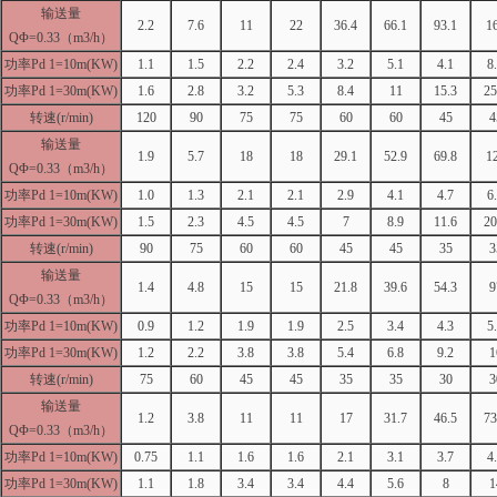
输送量
2.2
7.6
11
22
36.4
66.1
93.1
1
Q
Φ
=0.33
（
m3/h
）
功率
Pd 1=10m(KW)
1.1
1.5
2.2
2.4
3.2
5.1
4.1
8
功率
Pd 1=30m(KW)
1.6
2.8
3.2
5.3
8.4
11
15.3
25
转速
(r/min)
120
90
75
75
60
60
45
4
输送量
1.9
5.7
18
18
29.1
52.9
69.8
1
Q
Φ
=0.33
（
m3/h
）
功率
Pd 1=10m(KW)
1.0
1.3
2.1
2.1
2.9
4.1
4.7
6
功率
Pd 1=30m(KW)
1.5
2.3
4.5
4.5
7
8.9
11.6
20
转速
(r/min)
90
75
60
60
45
45
35
3
输送量
1.4
4.8
15
15
21.8
39.6
54.3
9
Q
Φ
=0.33
（
m3/h
）
功率
Pd 1=10m(KW)
0.9
1.2
1.9
1.9
2.5
3.4
4.3
5
功率
Pd 1=30m(KW)
1.2
2.2
3.8
3.8
5.4
6.8
9.2
1
转速
(r/min)
75
60
45
45
35
35
30
3
输送量
1.2
3.8
11
11
17
31.7
46.5
73
Q
Φ
=0.33
（
m3/h
）
功率
Pd 1=10m(KW)
0.75
1.1
1.6
1.6
2.1
3.1
3.7
4
功率
Pd 1=30m(KW)
1.1
1.8
3.4
3.4
4.4
5.6
8
1