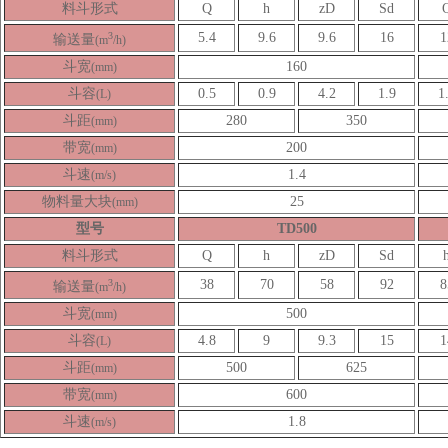
料斗形式
Q
h
zD
Sd
3
5.4
9.6
9.6
16
1
输送量
(m
/h)
斗宽
160
(mm)
斗容
0.5
0.9
4.2
1.9
1
(L)
斗距
280
350
(mm)
带宽
200
(mm)
斗速
1.4
(m/s)
物料量大块
25
(mm)
型号
TD500
料斗形式
Q
h
zD
Sd
3
38
70
58
92
8
输送量
(m
/h)
斗宽
500
(mm)
斗容
4.8
9
9.3
15
1
(L)
斗距
500
625
(mm)
带宽
600
(mm)
斗速
1.8
(m/s)