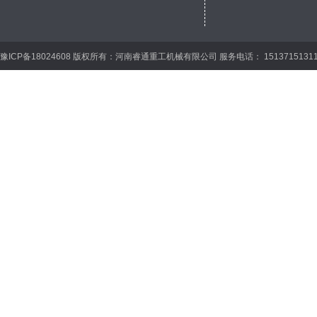
豫ICP备18024608 版权所有：河南睿通重工机械有限公司 服务电话： 15137151311 