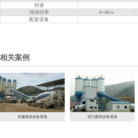
转速
传动功率
4×4Kw
配套设备
相关案例
场
浙江建筑设备现场
墨西哥制粉现