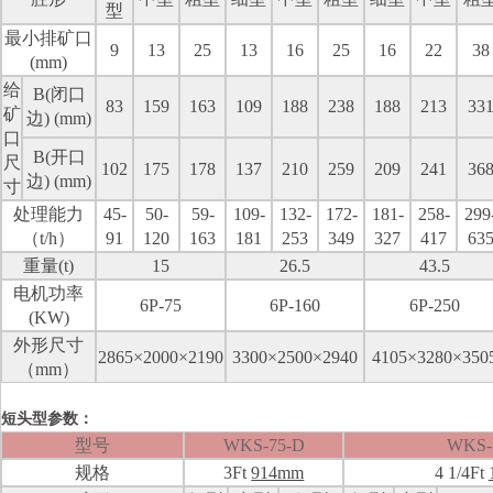
型
最小排矿口
9
13
25
13
16
25
16
22
38
(mm)
给
B(
闭口
83
159
163
109
188
238
188
213
33
矿
边
) (mm)
口
B(
开口
尺
102
175
178
137
210
259
209
241
36
边
) (mm)
寸
处理能力
45-
50-
59-
109-
132-
172-
181-
258-
299
（
t/h
）
91
120
163
181
253
349
327
417
63
重量
(t)
15
26.5
43.5
电机功率
6P-75
6P-160
6P-250
(KW)
外形尺寸
2865×2000×2190
3300×2500×2940
4105×3280×350
（
mm
）
短头型参数：
型号
WKS-75-D
WKS-
规格
3Ft
914mm
4 1/4Ft