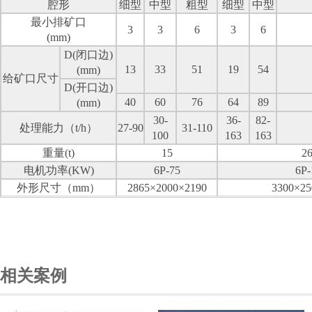
腔形
细型
中型
粗型
细型
中型
最小排矿口
3
3
6
3
6
(mm)
D(
闭口边
)
13
33
51
19
54
(mm)
给矿口尺寸
D(
开口边
)
40
60
76
64
89
(mm)
30-
36-
82-
处理能力（
t/h
）
27-90
31-110
100
163
163
重量
(t)
15
26
电机功率
(KW)
6P-75
6P-
外形尺寸（
mm
）
2865×2000×2190
3300×25
相关案例