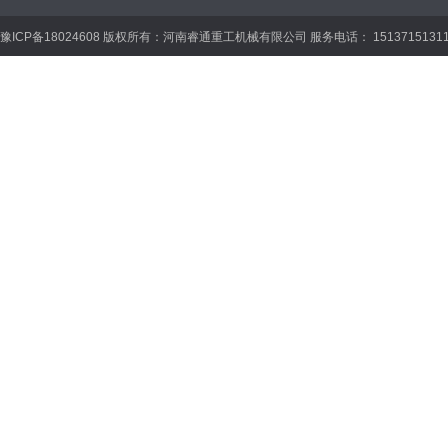
豫ICP备18024608 版权所有：河南睿通重工机械有限公司 服务电话： 15137151311 