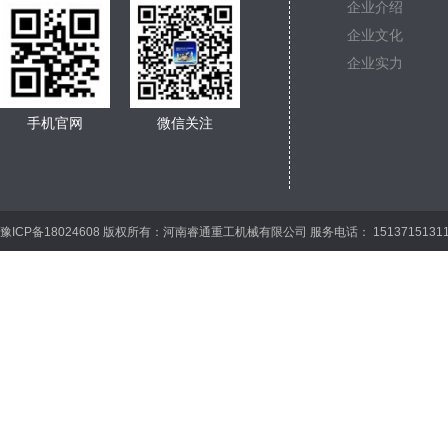
企业介绍
企业文化
企业实力
手机官网
微信关注
豫ICP备18024608 版权所有：河南睿通重工机械有限公司 服务电话： 15137151311 