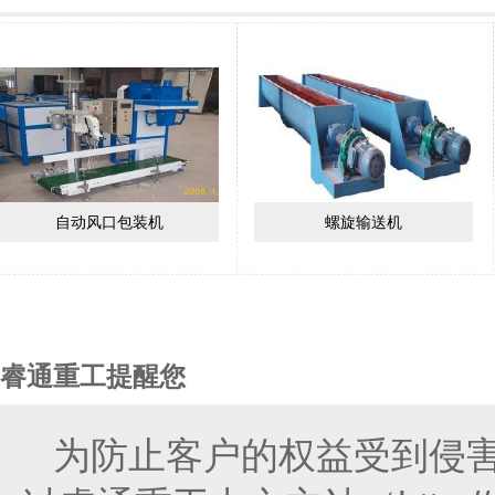
自动风口包装机
螺旋输送机
睿通重工提醒您
为防止客户的权益受到侵