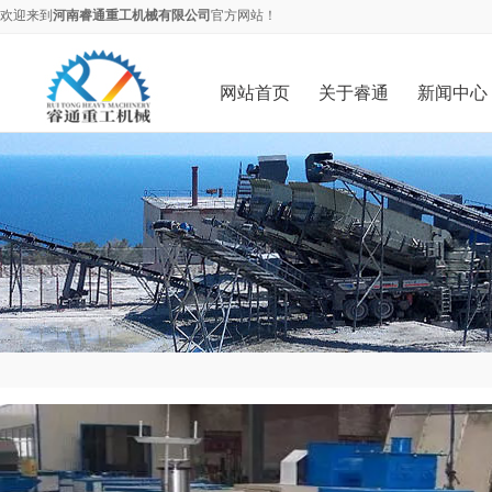
欢迎来到
河南睿通重工机械有限公司
官方网站！
网站首页
关于睿通
新闻中心