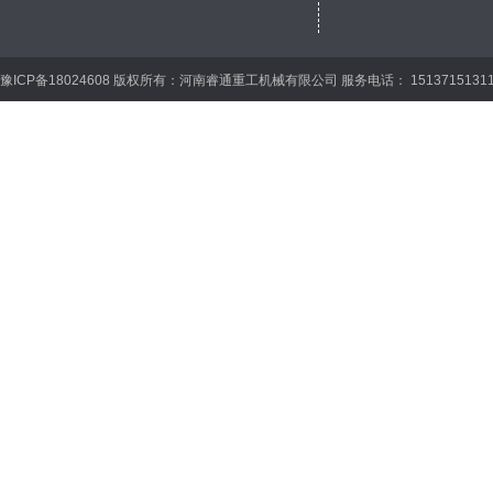
豫ICP备18024608 版权所有：河南睿通重工机械有限公司 服务电话： 15137151311 