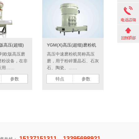
欧版高压(超细)
YGM(X)高压(超细)磨粉机
O系列欧版高压磨
高压中速磨粉机简称高压
磨粉设备，在非
磨，用于粉碎重晶石、石灰
应用……
石、陶瓷、……
参数
特点
参数
15137151311 13395698921