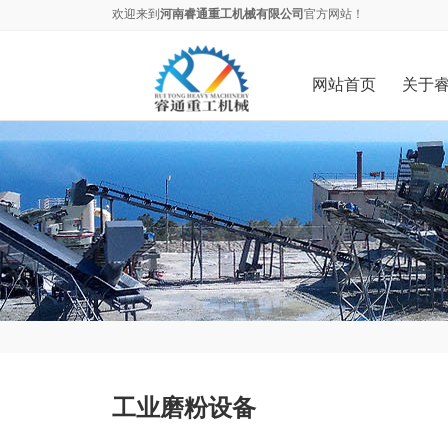
欢迎来到
河南睿通重工机械有限公司
官方网站！
网站首页
关于
工业磨粉设备