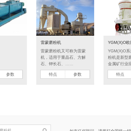
雷蒙磨粉机
YGM(X)O
磨粉机
雷蒙磨粉机又可称为雷蒙
YGM(X)
机，适用于重晶石、方解
粉机是新型
石、钾长石、……
金属矿行业
参数
特点
参数
特点