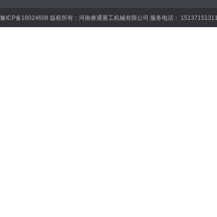
豫ICP备18024608 版权所有：河南睿通重工机械有限公司 服务电话： 15137151311 